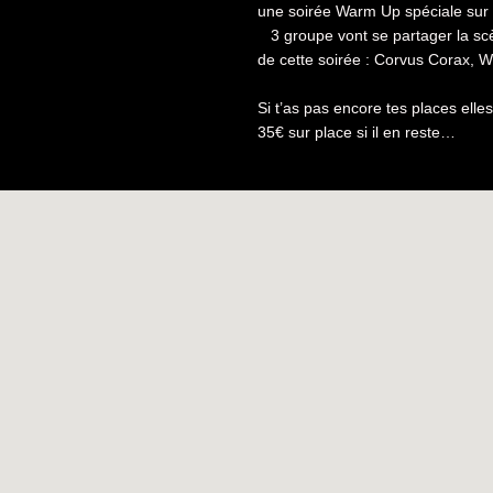
une soirée Warm Up spéciale sur
3 groupe vont se partager la scè
de cette soirée : Corvus Corax, W
Si t’as pas encore tes places elle
35€ sur place si il en reste…