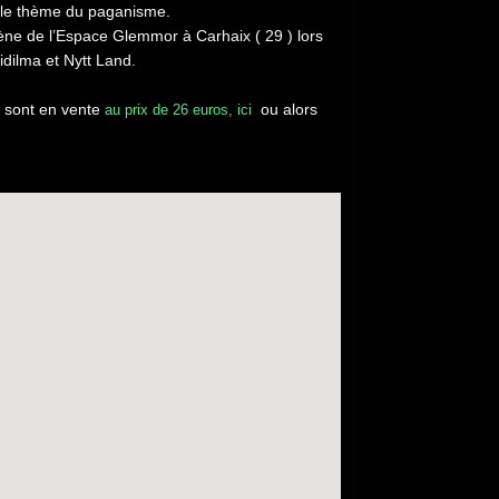
 le thème du paganisme.
ne de l’Espace Glemmor à Carhaix ( 29 ) lors
idilma et Nytt Land.
s sont en vente
ou alors
au prix de 26 euros, ici