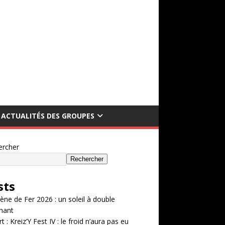
ACTUALITÉS DES GROUPES
ercher
Rechercher
sts
ène de Fer 2026 : un soleil à double
hant
t : Kreiz’Y Fest IV : le froid n’aura pas eu