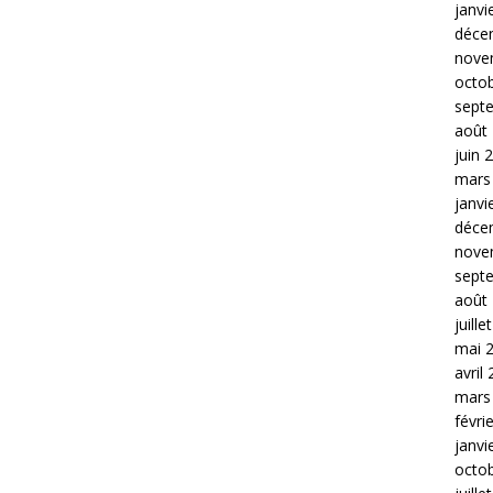
janvi
déce
nove
octo
sept
août
juin 
mars
janvi
déce
nove
sept
août
juille
mai 
avril
mars
févri
janvi
octo