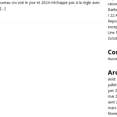
uveau cru voit le jour et 2024 n’échappe pas à la règle avec
raiso
e
[…]
Barbe
/ 22 
Repor
excep
Une N
Octo
Co
Aucun
Ar
août
juille
juin 
mai 
avril
mars
févri