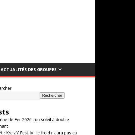
ACTUALITÉS DES GROUPES
ercher
Rechercher
sts
ène de Fer 2026 : un soleil à double
hant
t : Kreiz’Y Fest IV : le froid n’aura pas eu