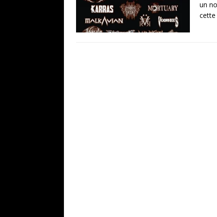
un no
cett