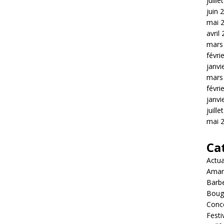
juille
juin 
mai 
avril
mars
févri
janvi
mars
févri
janvi
juille
mai 
Ca
Actua
Amar
Barb
Boug
Conc
Festi