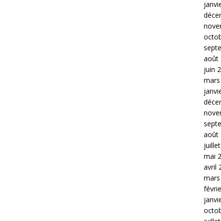
janvi
déce
nove
octo
sept
août
juin 
mars
janvi
déce
nove
sept
août
juille
mai 
avril
mars
févri
janvi
octo