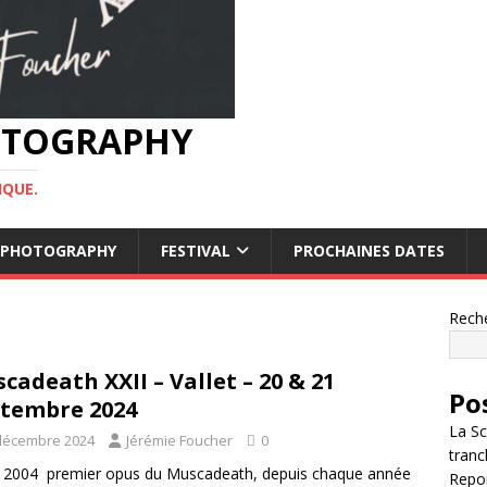
HOTOGRAPHY
IQUE.
OF PHOTOGRAPHY
FESTIVAL
PROCHAINES DATES
Rech
cadeath XXII – Vallet – 20 & 21
Po
tembre 2024
La Sc
décembre 2024
Jérémie Foucher
0
tranc
 2004 premier opus du Muscadeath, depuis chaque année
Repor