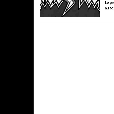
Le pr
au to