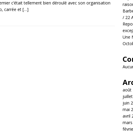
emier c’était tellement bien déroulé avec son organisation
raiso
p, carrée et
[…]
Barbe
/ 22 
Repor
excep
Une N
Octo
Co
Aucun
Ar
août
juille
juin 
mai 
avril
mars
févri