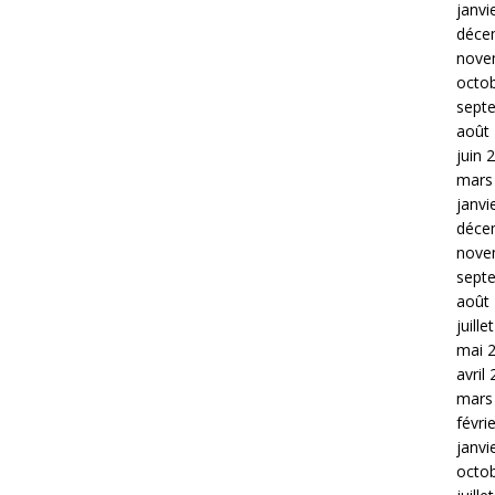
janvi
déce
nove
octo
sept
août
juin 
mars
janvi
déce
nove
sept
août
juille
mai 
avril
mars
févri
janvi
octo