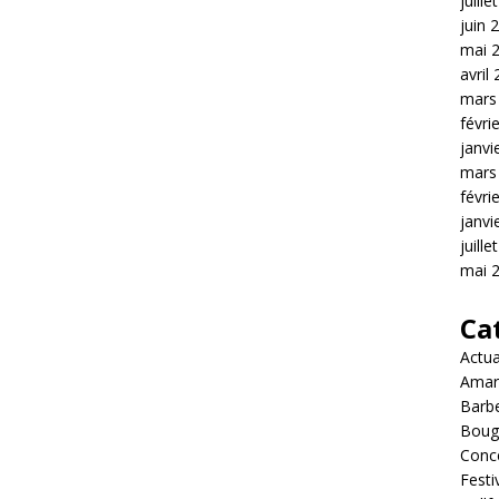
juille
juin 
mai 
avril
mars
févri
janvi
mars
févri
janvi
juille
mai 
Ca
Actua
Amar
Barb
Boug
Conc
Festi