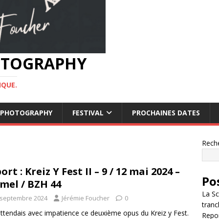
HOTOGRAPHY
IQUE.
OF PHOTOGRAPHY
FESTIVAL
PROCHAINES DATES
Rech
ort : Kreiz Y Fest II – 9 / 12 mai 2024 –
Po
mel / BZH 44
La Sc
 septembre 2024
Jérémie Foucher
0
tranc
attendais avec impatience ce deuxième opus du Kreiz y Fest.
Repor