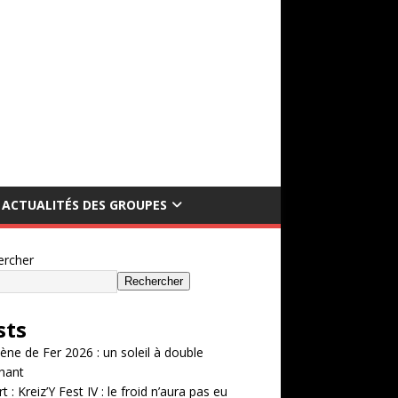
ACTUALITÉS DES GROUPES
ercher
Rechercher
sts
ène de Fer 2026 : un soleil à double
hant
t : Kreiz’Y Fest IV : le froid n’aura pas eu