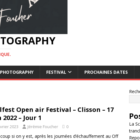
HOTOGRAPHY
IQUE.
OF PHOTOGRAPHY
FESTIVAL
PROCHAINES DATES
Rech
lfest Open air Festival – Clisson – 17
Po
n 2022 – Jour 1
La Sc
évrier 2023
Jérémie Foucher
0
tranc
up si on y est, après les journées d’échauffement au Off
Repor