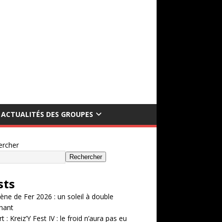
ACTUALITÉS DES GROUPES
ercher
Rechercher
sts
ène de Fer 2026 : un soleil à double
hant
t : Kreiz’Y Fest IV : le froid n’aura pas eu