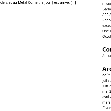
clerc et au Metal Corner, le jour J est arrivé,
[…]
raiso
Barbe
/ 22 
Repor
excep
Une N
Octo
Co
Aucun
Ar
août
juille
juin 
mai 
avril
mars
févri