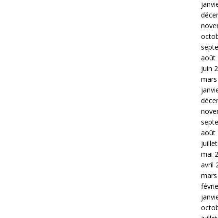
janvi
déce
nove
octo
sept
août
juin 
mars
janvi
déce
nove
sept
août
juille
mai 
avril
mars
févri
janvi
octo