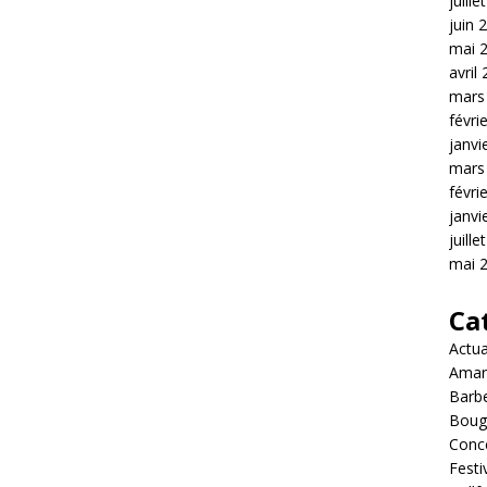
juille
juin 
mai 
avril
mars
févri
janvi
mars
févri
janvi
juille
mai 
Ca
Actua
Amar
Barb
Boug
Conc
Festi