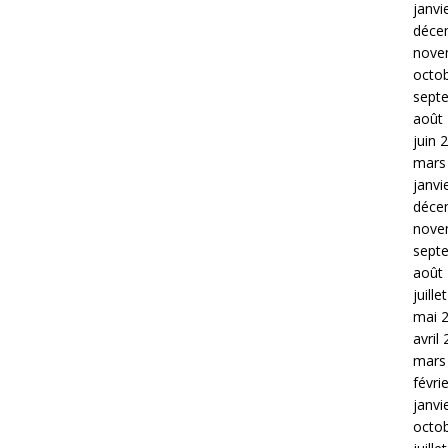
janvi
déce
nove
octo
sept
août
juin 
mars
janvi
déce
nove
sept
août
juille
mai 
avril
mars
févri
janvi
octo