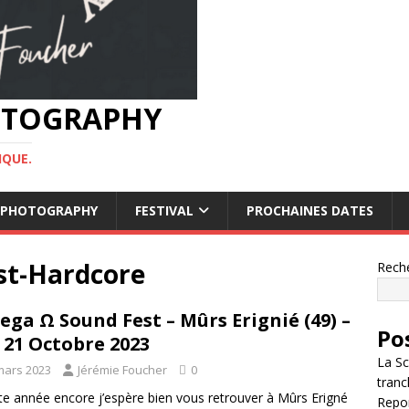
HOTOGRAPHY
IQUE.
OF PHOTOGRAPHY
FESTIVAL
PROCHAINES DATES
st-Hardcore
Rech
ga Ω Sound Fest – Mûrs Erignié (49) –
Po
/ 21 Octobre 2023
La Sc
mars 2023
Jérémie Foucher
0
tranc
 année encore j’espère bien vous retrouver à Mûrs Erigné
Repor