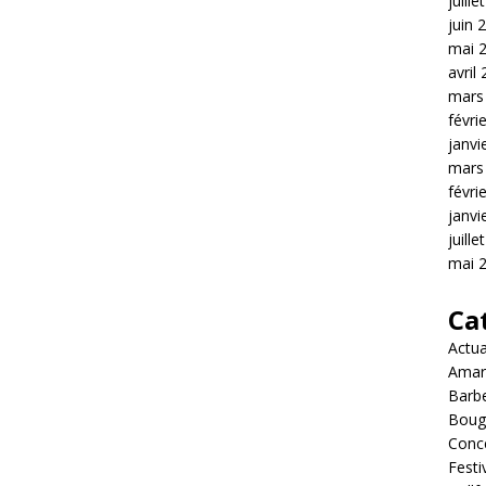
juille
juin 
mai 
avril
mars
févri
janvi
mars
févri
janvi
juille
mai 
Ca
Actua
Amar
Barb
Boug
Conc
Festi