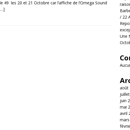
le 49 les 20 et 21 Octobre car l’affiche de l’Omega Sound
raiso
[…]
Barbe
/ 22 
Repor
excep
Une N
Octo
Co
Aucun
Ar
août
juille
juin 
mai 
avril
mars
févri