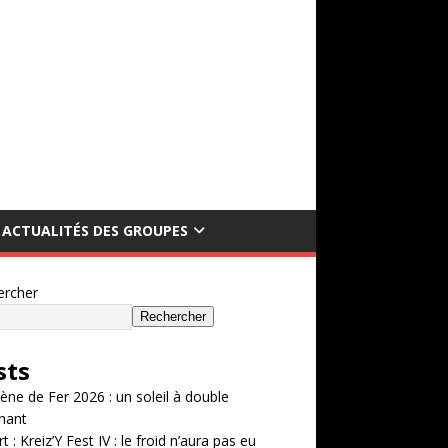
ACTUALITÉS DES GROUPES
ercher
Rechercher
sts
ène de Fer 2026 : un soleil à double
hant
t : Kreiz’Y Fest IV : le froid n’aura pas eu