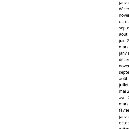
janvi
déce
nove
octo
sept
août
juin 
mars
janvi
déce
nove
sept
août
juille
mai 
avril
mars
févri
janvi
octo