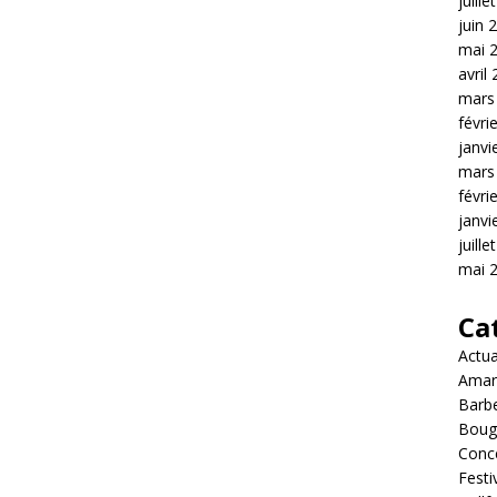
juille
juin 
mai 
avril
mars
févri
janvi
mars
févri
janvi
juille
mai 
Ca
Actua
Amar
Barb
Boug
Conc
Festi