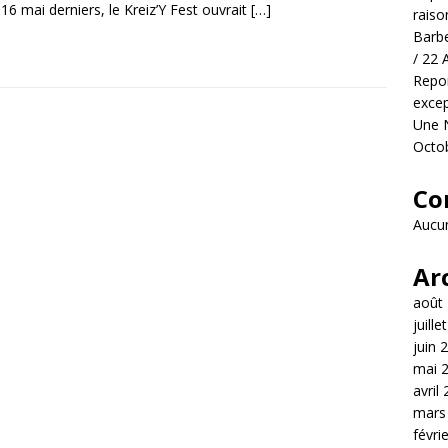
 16 mai derniers, le Kreiz’Y Fest ouvrait
[…]
raiso
Barbe
/ 22 
Repor
excep
Une N
Octo
Co
Aucun
Ar
août
juille
juin 
mai 
avril
mars
févri