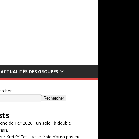
ACTUALITÉS DES GROUPES
ercher
Rechercher
sts
ène de Fer 2026 : un soleil à double
hant
t : Kreiz’Y Fest IV : le froid n’aura pas eu