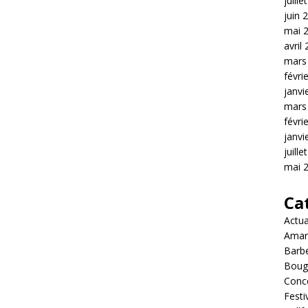
juille
juin 
mai 
avril
mars
févri
janvi
mars
févri
janvi
juille
mai 
Ca
Actua
Amar
Barb
Boug
Conc
Festi