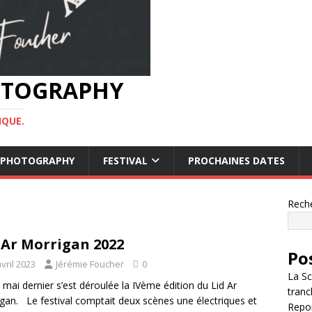
HOTOGRAPHY
IQUE.
OF PHOTOGRAPHY
FESTIVAL
PROCHAINES DATES
Rech
 Ar Morrigan 2022
Po
vril 2023
Jérémie Foucher
0
La Sc
 mai dernier s’est déroulée la IVème édition du Lid Ar
tranc
gan. Le festival comptait deux scènes une électriques et
Repor