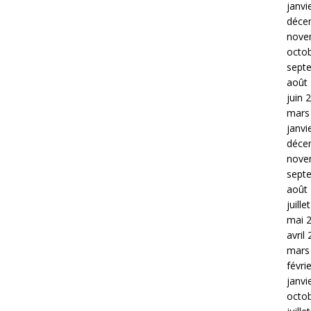
janvi
déce
nove
octo
sept
août
juin 
mars
janvi
déce
nove
sept
août
juille
mai 
avril
mars
févri
janvi
octo