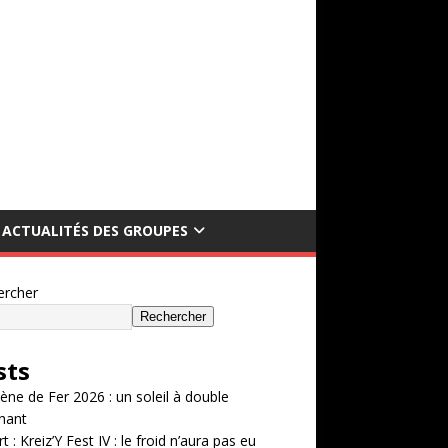
ACTUALITÉS DES GROUPES
ercher
Rechercher
sts
ène de Fer 2026 : un soleil à double
hant
t : Kreiz’Y Fest IV : le froid n’aura pas eu