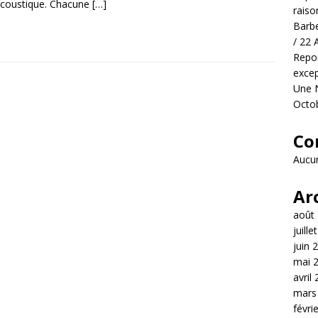
acoustique. Chacune
[…]
raiso
Barbe
/ 22 
Repor
excep
Une N
Octo
Co
Aucun
Ar
août
juille
juin 
mai 
avril
mars
févri