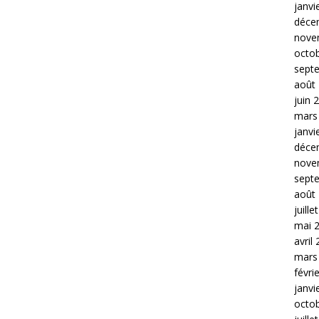
janvi
déce
nove
octo
sept
août
juin 
mars
janvi
déce
nove
sept
août
juille
mai 
avril
mars
févri
janvi
octo