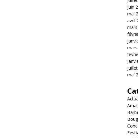
juille
juin 
mai 
avril
mars
févri
janvi
mars
févri
janvi
juille
mai 
Ca
Actua
Amar
Barb
Boug
Conc
Festi