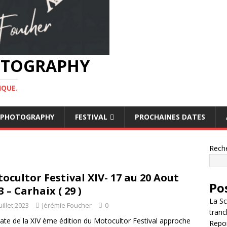
HOTOGRAPHY
IQUE.
OF PHOTOGRAPHY
FESTIVAL
PROCHAINES DATES
Rech
ocultor Festival XIV- 17 au 20 Aout
Po
3 – Carhaix ( 29 )
La Sc
uillet 2023
Jérémie Foucher
0
tranc
te de la XIV ème édition du Motocultor Festival approche
Repor