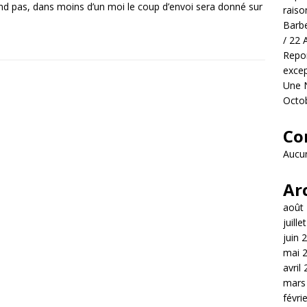
nd pas, dans moins d’un moi le coup d’envoi sera donné sur
raiso
Barbe
/ 22 
Repor
excep
Une N
Octo
Co
Aucun
Ar
août
juille
juin 
mai 
avril
mars
févri