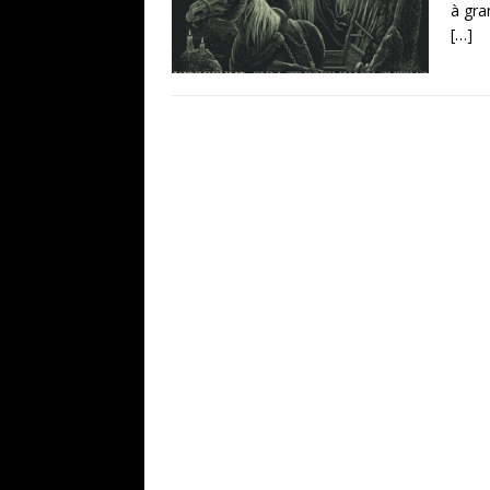
à gra
[…]