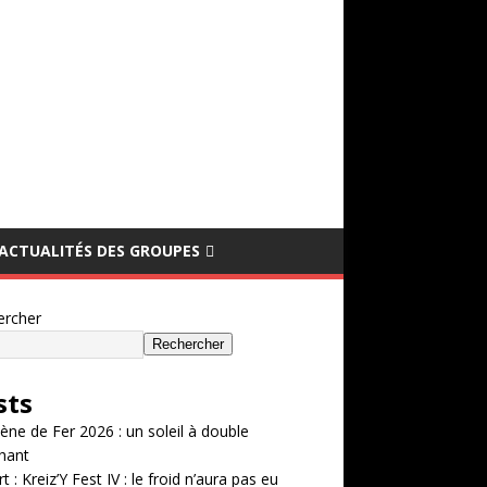
ACTUALITÉS DES GROUPES
ercher
Rechercher
sts
ène de Fer 2026 : un soleil à double
hant
t : Kreiz’Y Fest IV : le froid n’aura pas eu